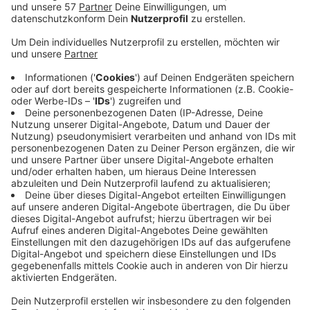
Auto unterwegs ist, soll das Kreuz möglichst
weiträumig umfahren.
Großräumige Umleitungen sind mit
orangefarbenen Pfeilen ausgeschildert. Der
Fernverkehr auf der A1 mit Fahrtziel Düsseldorf/
Neuss wird bereits ab Wuppertal-Nord weiter über
die A1 und ab dem Kreuz Leverkusen über die A3
umgeleitet. Der Verkehr auf der A46 mit diesen
Fahrtzielen fährt ab dem Kreuz Hilden über die A3
(Fahrtrichtung Oberhausen) sowie ab dem Kreuz
Ratingen-Ost über die A44 und schließlich im Kreuz
Meerbusch auf die A57 (Richtung Neuss).
Verkehrsteilnehmer, die aus Neuss/Düsseldorf
kommen und Wuppertal bzw. das Ruhrgebiet als
Ziel haben, werden ab dem Dreieck Düsseldorf-Süd
über die A59, A542 und A3 zum Kreuz Hilden
geführt.