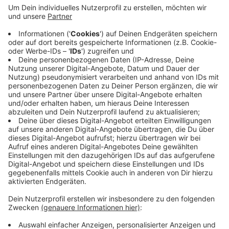
Verdächtigen unter 14 Jahren. Die Zahl hat sich im
Vergleich zu 2021 fast verdoppelt, auf knapp 650.
Auch bei den 14 bis 18-Jährigen gab es einen
deutlichen Anstieg. Die Polizei erklärt das mit
einer Art "Nachholbedarf" nach den
Pandemiejahren und den damit verbundenen
Corona-Beschränkungen. Während der Lockdowns
habe sich offenbar einiges angestaut.
Veröffentlicht:
Mittwoch, 22.02.2023 06:23
Anzeige
Anzeige