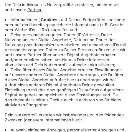
niedriger werden. Es falle vielen Menschen schwer,
in akuten Krisen zu telefonieren oder persönlich
vorzusprechen. Die Mail biete diesen Menschen die
Chance, erst einmal anonym und diskret Kontakt
aufzunehmen. Man wolle für Wuppertaler in
psychischen oder sozialen Notsituationen
jederzeit und auf verschiedenen wegen erreichbar
sein. Die Beraterinnen und Berater sind speziell für
E-Mail-Kommunikation geschult worden.
Veröffentlicht:
Mittwoch, 17.07.2024 14:37
Anzeige
Anzeige