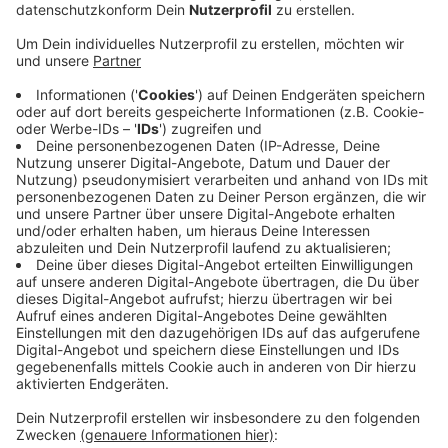
Aufsehen gesorgt. Schon im letzten Jahr hat
Wuppertal einen Negativpreis von der Initiative
Cycleride bekommen. Dieses Jahr erhält unsere
Stadt den sogenannten "Silbernen Pannenflicken".
Auf der Homepage der Initiative gibt es eine
Bildergalerie zum Radweg auf der Neuen
Friedrichstraße. Zu wenig Platz, Falschparkende
und rücksichtslose Busfahrerinnen und -fahrer
werden dort bemängelt. Die Stadt und der
Radfahrverband ADFC sind sich einig: Viele
Vorwürfe sind haltlos, außerdem seien sie dreist
und reißerisch. Grundsätzlich könne man aber
nachvollziehen, dass Wuppertal noch weit davon
entfernt sei, Fahrradstadt zu werden.
Veröffentlicht:
Donnerstag, 21.07.2022 16:40
Anzeige