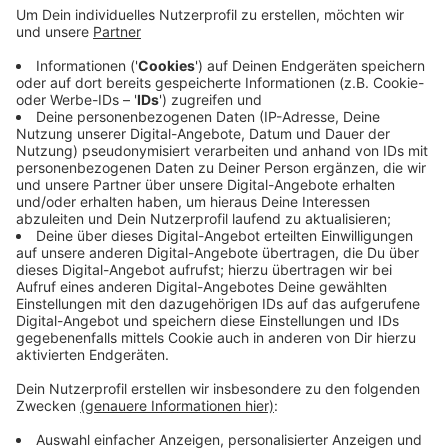
vergangenem Sommer unbürokratisch geholfen
wurde. Außerdem würden viele Jobcenter-
Mitarbeiter nicht von sich aus auf die neuen
Möglichkeiten hinweisen. Vom Jobcenter heißt es
dazu, dass vielleicht noch nicht jeder Mitarbeiter
die neuen Regeln kenne, dass aber alle Anträge
zugig bearbeitet werden. Mehr Infos dazu:
von
Tacheles
und
vom Jobcenter
Veröffentlicht:
Mittwoch, 03.03.2021 06:45
Anzeige
Anzeige