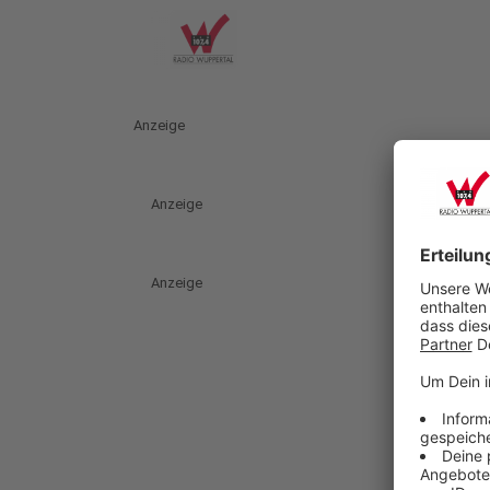
Anzeige
Anzeige
Anzeige