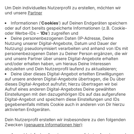
brennenden Wohnung hatten sich aber schon
selbst in Sicherheit gebracht. Feuerwehrleute sind
mit Atemschutzgeräten in das Gebäude gegangen
und haben verhindern können, dass sich die
Flammen weiter ausbreiten. Der Rettungsdienst
hat die Bewohnerinnen und Bewohner vor Ort
untersucht, ins Krankenhaus musste aber
niemand. Nach dem Einsatz konnten alle wieder
zurück in ihre Wohnungen. Die Schwelmer Straße
war wegen des Einsatzes für etwa eine Stunde
komplett gesperrt.
Veröffentlicht:
Samstag, 30.05.2026 09:54
Anzeige