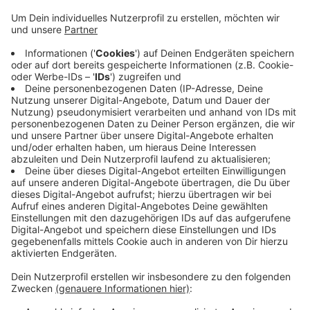
zeitgemäß. Hier müsste über eine höhere
Eingruppierung für Pflegepersonal nachgedacht
werden. Außerdem müssten allee Pfleger:innen
nach Tarif bezahlt werden, auch die von privaten
Pflegediensten. Der Job ist extrem anspruchsvoll
und muss dementsprechend entlohnt werden, so
Kühn. Um die Bedingungen in der Pflege zu
verbessern, brauche es außerdem mehr
Pfleger:innen in unserer Stadt. In Wuppertal gibt
es knapp 6.000 Menschen, die in der Pflege
arbeiten.
Veröffentlicht:
Mittwoch, 12.05.2021 06:15
Anzeige