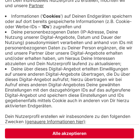
diesem Jahr beginnen. Wegen der Infektionsgefahr
bittet die Kirche darum, den Gottesdienst online
anzusehen. Die Künstler-Krippe ist die zweite
Krippe dieser Art auf dem Laurentiusplatz. Zehn
Jahre zuvor gab es immer eine Graffiti-Krippe.
Veröffentlicht:
Donnerstag, 24.12.2020 06:03
Anzeige
Anzeige
Anzeige