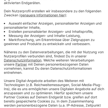
Wir benötigen Ihre
Zustimmung, um den YouTube
Video-Service zu laden!
Wir verwenden einen Service eines
Drittanbieters, um Videoinhalte
einzubetten. Dieser Service kann
Daten zu Ihren Aktivitäten
sammeln. Bitte lesen Sie die
Details durch und stimmen Sie der
Nutzung des Service zu, um dieses
Video anzusehen.
Mehr Informationen
Adel Tawil feat. Peachy - Tu m'appelles
Akzeptieren
Anzeige
powered by
Usercentrics Consent
Management Platform