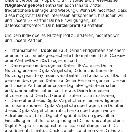
Neues Album "Alles lebt"
Anzeige
Adel Tawil ist Vater geworden. Viel mehr will er nicht
verraten. Aber, seine Rolle als Vater hat ihm einen
anderen Drive gegeben. An Drive hat er trotzdem
nichts verloren. Das beweist auch sein neues Album
"Alles lebt" mit der Hitsingle "Tu m'appelles".
Außerdem war es heiß bei uns. Deswegen durfte er im
Interview ausnahmsweise ein Eis im Studio essen. Darf
sonst keiner.
Anzeige