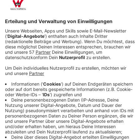
Anzeige
Die deutsch-irische Pop-Sängerin hat 2017 mit ihrem
Song "No Roots" ihren internationalen Durchbruch
geschafft. Im Interview mit Joschka Heinemann
erzählt sie, wie am Anfang ihrer Karriere niemand an sie
geglaubt hat, sie im Altenheim als Tellerwäscherin
gearbeitet hat und dass sie die Idee für "Charlie
Brown" schon in der Grundschule hatte. Mehr dazu und
noch mehr erfahrt ihr dazu im Gespräch, direkt hier
unten.
Anzeige