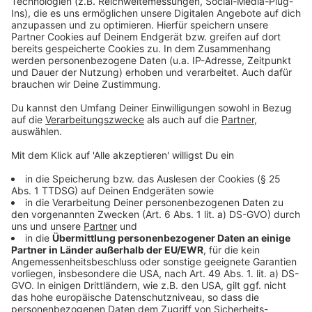
Wir benötigen Ihre
Zustimmung, um den YouTube
Video-Service zu laden!
Wir verwenden einen Service eines
Drittanbieters, um Videoinhalte
einzubetten. Dieser Service kann
Daten zu Ihren Aktivitäten
sammeln. Bitte lesen Sie die
Details durch und stimmen Sie der
Nutzung des Service zu, um dieses
Video anzusehen.
Mehr Informationen
Die neue Single "Charlie Brown" von Alice Merton -
jetzt bei uns zu hören!
Akzeptieren
Anzeige
powered by
Usercentrics Consent
Management Platform