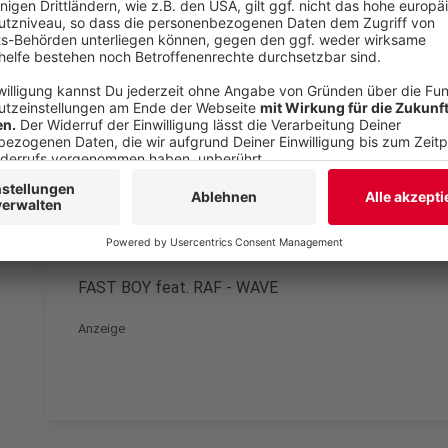
den YouTube Video
laden!
Wir verwenden einen S
Drittanbieters, um V
einzubetten. Dieser Servi
Ihren Aktivitäten sammeln.
die Details durch und s
Nutzung des Service zu, 
anzusehen
Mehr Informati
FAST BOY feat. RAF - WAVE
Akzeptieren
Anzeige
powered by
Usercentrics Co
Platform