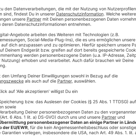
Die Zusammenarbeit mit einer italienische
Anzeige
Lukas und Felix hat dann richtig Glück, dass sie jema
und über den Kameramann den Kontakt zu Rafs Team 
war begeistert von ihrer Version und meinte, dass er
gehört habe, aber keine ihn so überzeugt habe wie ihr
Anzeige
Die Single "WAVE"
Anzeige
Wir benötigen Ihre Z