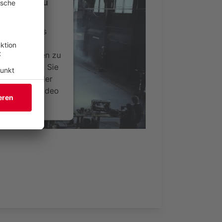
-Service zu
ervice eines
ideoinhalte
ce kann Daten zu
 Bitte lesen Sie
timmen Sie der
um dieses Video
.
onen
nsent Management