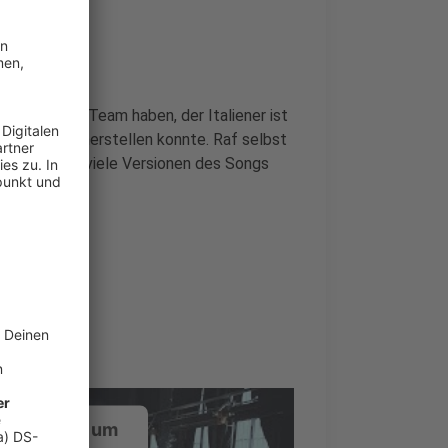
n Legende
nden in ihrem Team haben, der Italiener ist
und Label herstellen konnte. Raf selbst
 in 40 Jahren viele Versionen des Songs
e.
ustimmung, um