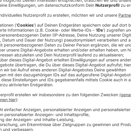
Laura Potting kommt in ihrem Gespräch mit Lukas un
Song "Wave" zu sprechen, der an den Hit "Self Contro
diesen Song wahrscheinlich in der Version von Laura 
italienischen Sänger Raf. FAST BOY sagen, dass sie 
bedienen, also bestehende Songs neu interpretieren
besonders und bemerkten, dass sie noch niemand so 
Anzeige
Laura Potting
FAST BOY über ihre Single und Streit unter B
Anzeige