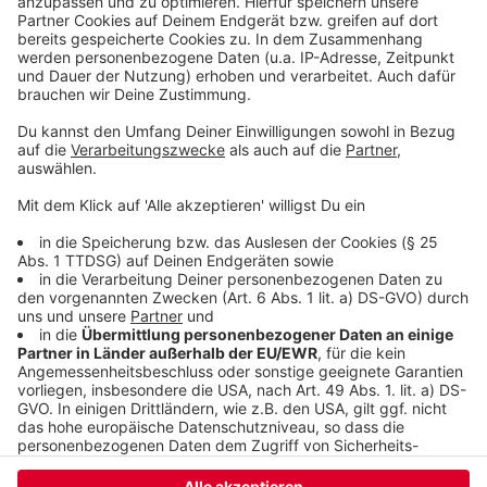
einzubetten. Dieser Service kann
Daten zu Ihren Aktivitäten
sammeln. Bitte lesen Sie die
Details durch und stimmen Sie der
Nutzung des Service zu, um dieses
Video anzusehen.
Mehr Informationen
Nina Chuba - Mangos mit Chili (Official Music Video)
Akzeptieren
Anzeige
powered by
Usercentrics Consent
Management Platform
Anzeige