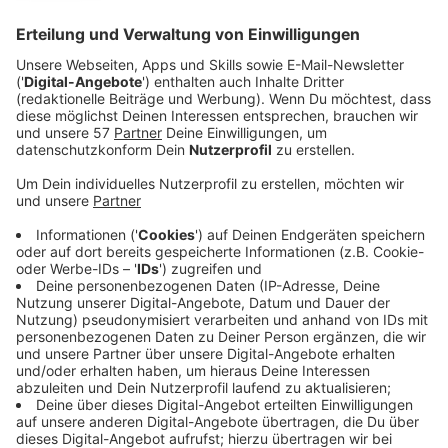
Anzeige
Neue Single und Album
Anzeige
Der neue Langspieler von Nina Chuba heißt "Glas".
Warum eigentlich? Auf die Antwort nach der Frage zu
dem Albumtitel ihres Debüts, muss Nina Chuba nicht
lange überlegen, steht im Schreiben von ihrem Label.
"Der Titel Glas passt einfach perfekt. Glas steht für
etwas Starkes, Beständiges und Glänzendes.
Gleichzeitig hat es auch etwas Transparentes und
Zerbrechliches. Alles Attribute, mit denen ich mich gut
identifizieren kann." Moderator Joschka Heinemann hat
Nina Chuba dann noch im Fragenticker gelöchert.