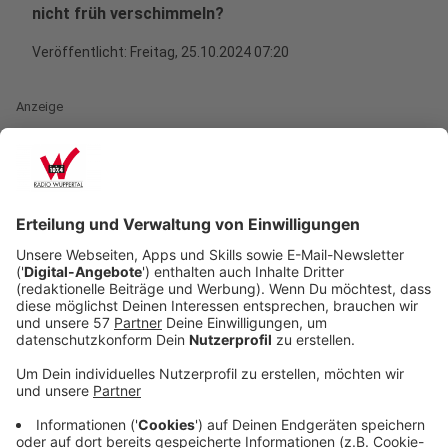
nicht früh verschimmeln?
Veröffentlicht:
Freitag, 25.10.2024 07:20
Anzeige
Kürbis-Lifehack 1: Den Kürbis mit der
Bohrmaschine schnitzen
Anzeige
Es hört sich vielleicht rabiat an, ist aber eigentlich gar
nicht so verkehrt. Schließlich könnt ihr mit einer
Bohrmaschine den Kürbis gut bearbeiten und für eine
Alternative zu den bekannten geschnitzten Gesichtern
sorgen. Mit Akkubohrmaschinen können sowohl
dekorative Formen als auch simple Bohrlöcher für die