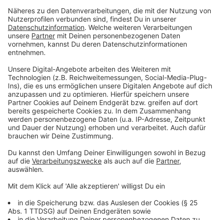
Kürbis-Lifehack 3: Sägespäne benutzen
Anzeige
Für die Feuchtigkeit im Innenleben eines Kürbis, die
innerhalb weniger Tage zu Schimmel führen könnte, ist
es ratsam, neben Trockentupfen der Innenwände
(bspw. mit Küchentüchern) Sägespäne auszulegen.
Denn: Die Sägespäne können einen gewissen Teil der
vorhandenen Flüssigkeit absorbieren und so dafür
sorgen, dass der Kürbis langsamer zu schimmeln
beginnt.
Anzeige
©
picture alliance/dpa | Klaus-Dietmar Gabbert