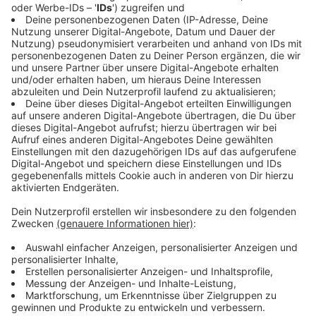
passende Kürbis-Deko sorgen.
Anzeige
Kürbis-Lifehack 2: Ausstechformen
Anzeige
Wer keinen Akkubohrer hat, muss schneiden und
schnitzen. Um dies zu erleichtern, vor allem für
unbegabte Kürbisschnitzerinnen und -schnitzer gibt es
folgenden Tipp: Probiert es mit Ausstechformen und
einem Hammer. Die jeweilige Ausstechform wählen, an
den Kürbis halten und vorsichtig mit dem Hammer
daraufschlagen. Anschließend könnt ihr die jeweilige
Form ausschnitzen.
Anzeige