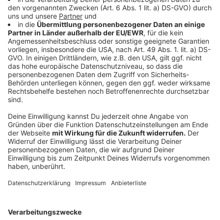
Anzeige
Kürbis-Lifehack 4: Vaseline im Anschluss
benutzen
Anzeige
Ein weiterer Hack, den Kürbis lange feucht und frisch
zu halten ist Vaseline. Denn wenn ihr die Oberflächen
mit Vaseline einschmiert, wird die enthaltene
Flüssigkeit daran gehindert, auszutreten, was eine
ähnliche Wirkung hat, wie die Sägespäne.
Anzeige
Kürbis-Lifehack 5: LED-Leuchten statt