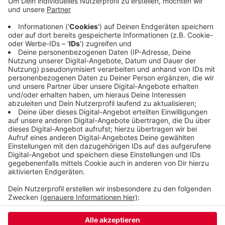
geheizt werden. Auch vergangenen Samstag gab
es solche Arbeiten. Wie damals sind auch jetzt
wieder nur Kundinnen und Kunden auf Küllenhahn
und in Ronsdorf betroffen. Die Fernwärme im Tal
und an der Trasse vom Müllheizkraftwerk bis nach
Elberfeld ist nicht betroffen.
Veröffentlicht:
Freitag, 25.08.2023 16:11
Anzeige
Anzeige
Anzeige