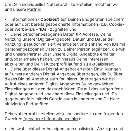
kümmert sich um die Ronsdorfer Anlagen und
sagt, er sei dadurch der Hauptbetroffene des
Projektes. Zwei Hektar des Parks würden verloren
gehen und es gebe für die Anlagen keinen
Lärmschutz. Er bittet weiter um Spenden, um das
Gerichtsverfahren erfolgreich zu bestreiten. Das
Eilverfahren würde den Ausbau gegebenenfalls auf
Eis legen, bis ein Urteil in der Hauptsache fällt.
Veröffentlicht:
Donnerstag, 15.08.2024 11:59
Anzeige
Anzeige