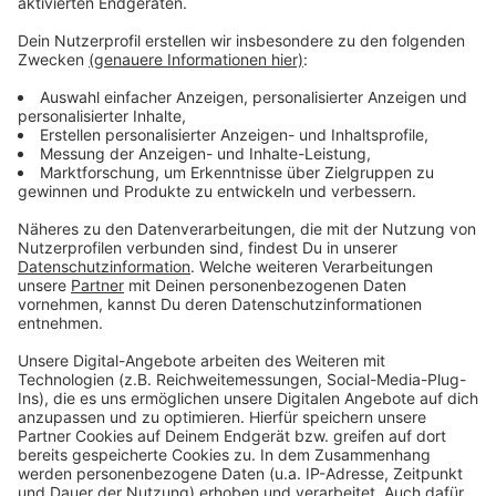
Wir verwenden einen Service eines
Drittanbieters, um Videoinhalte
einzubetten. Dieser Service kann
Daten zu Ihren Aktivitäten
sammeln. Bitte lesen Sie die
Details durch und stimmen Sie der
Nutzung des Service zu, um dieses
Video anzusehen.
Mehr Informationen
LA Vision & Gigi D'Agostino - Hollywood ( Official Lyric
Video )
Akzeptieren
Anzeige
powered by
Usercentrics Consent
Management Platform