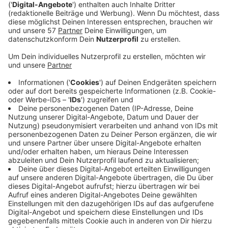
Anzeige
"In My Mind" war die Single, mit der sich Gigi
D'Agostino letztes Jahr zurückgemeldet hat. Jetzt
hat in der Produzent und Songwriter LA Vision für
seine Debüt Single mit ins Boot geholt. "Hollywood"
ist ein sommerlicher Electrotrack für die Gartenparty...
aber sicherlich auch für die herbstliche Hausfeier.
Anzeige
Wir benötigen Ihre
Zustimmung, um den YouTube
Video-Service zu laden!