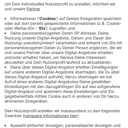
Mädchen im Kölner Hauptbahnhof gestoppt, als sie
Sachen aus einer Parfümerie gestohlen hatten.
Die Polizei stellte bei den Ermittlungen danach
fest, dass bei beiden Mädchen eine
Vermisstenanzeige vorlag. Eins davon lebt in
Wuppertal. Die Polizei informierte die
Erziehungsberechtigten, die Jugendliche fuhr
später selbst mit dem Zug nach Hause.
Veröffentlicht:
Mittwoch, 27.09.2023 14:17
Anzeige
Anzeige