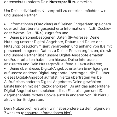
Methode Frauen in die Prostitution zu treiben. Die
beiden Opfer waren 14 und 17 Jahre alt. Der
Verurteilte wurde vor allem eingesetzt, um die
jungen Frauen zu überwachen und ihr Vertrauen zu
erlangen. Das Landgericht sprach den Mann
außerdem wegen vorsätzlicher Körperverletzung
schuldig. Mit zwei Freunden meldete er sich auf
eine Handyverkaufsanzeige, vereinbarte ein
Treffen und schlug dem Verkäufer dann mit der
Faust ins Gesicht, um ihm das Handy zu klauen. In
dem anderen Fall bot er sich über eine Anzeige für
homosexuelle Dienstleistungen an und versuchte
den potentiellen Freier auszurauben. Der Versuch
scheiterte allerdings.
Veröffentlicht:
Dienstag, 22.12.2020 13:19
Anzeige