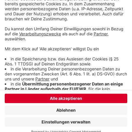
überprüft werden. Die Auflistung der 74 Ideen findet
ihr
hier
.
Autor: José Narciandi
Anzeige
Anzeige
Anzeige
Anzeige