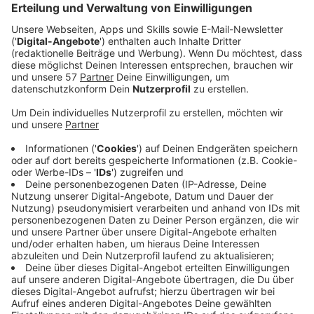
insgesamt 74 Projekte angestoßen werden.
Veröffentlicht:
Mittwoch, 06.11.2019 14:21
Anzeige
Ideen aus der Ruhrkonferenz
Anzeige
Die Projekte sind in Workshops mit Institutionen und
Bürgern im Ruhrgebiet entstanden sind - in der
sogenannten Ruhrkonferenz. Die 61 Millionen sind nur
der Anfang. In den kommenden Jahren soll mehr Geld
fließen - wieviel genau steht aber noch nicht fest. Die
74 Projekte aus den Bereichen Verkehr, Bildung,
Wirtschaft, Umwelt und Zusammenhalt sollen dabei