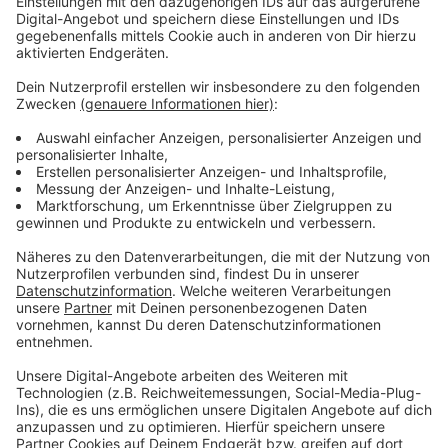
helfen, das Ruhrgebiet lebenswerter zu machen.
Anzeige
Das Ruhrgebiet soll lebenswerter werden
Anzeige
Beispielsweise sollen die Strecken von Bussen und
Bahnen städteübergreifend besser abgestimmt
werden. Außerdem sollen die drei großen Ruhrgebiets-
Unis gefördert werden. Und der Kampf gegen
Clankriminalität soll mit einer zentralen Dienststelle im
Ruhrgebiet schlagkräftiger werden. Zu den Projekten
gehören aber auch kleinere Ideen, wie zum Beispiel ein
Netzwerk von Hebammen, die sich gegenseitig
aushelfen, wenn in der Nachbarstadt Not herrscht. Ob
diese Projekte erfolgreich sind, soll regelmäßig