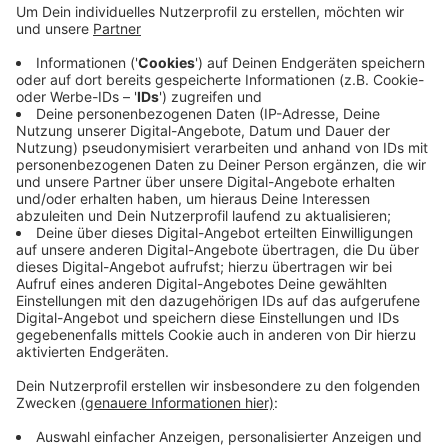
Haft auf Bewährung verurteilt worden. Die Frau
hat eine Freiheitsstrafe von 9 Monaten
bekommen, ebenfalls auf Bewährung. Sie ist
wegen Beihilfe zum sexuellen Missbrauch von
Kindern und der Herstellung kinderpornografischer
Schriften verurteilt worden. Die beiden sollen die
Taten 2015 und von 2019 bis 2021 in Wuppertal
begangen haben.
Veröffentlicht:
Montag, 04.11.2024 10:57
Anzeige
Anzeige