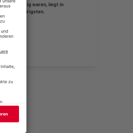
 erwerbstätig waren, liegt in
zent am niedrigsten.