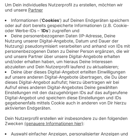
Polizisten hatte das beobachtet und versucht, die
Täter festzunehmen. Die konnten aber zunächst
fliehen, bauten dann aber einen Unfall und
versuchten noch wegzulaufen. Gegen ihre
Festnahme wehrten sie sich massiv, aber letzten
Endes ohne Erfolg. Mehrere Waffen und das
Fluchtauto wurden vom Gericht eingezogen. Der
Komplize des Wuppertalers, ein Mann aus Aachen
wurde ebenfalls verurteilt - zu drei Jahren Haft.
Veröffentlicht:
Mittwoch, 02.06.2021 11:19
Anzeige
Anzeige