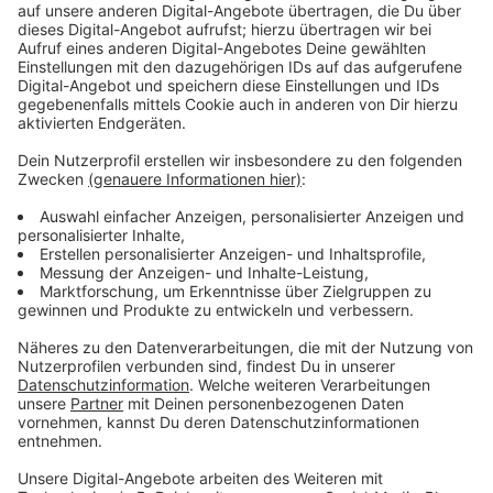
verkauft. Das hat auch Vorteile. Das bedeutet nämlich,
dass man besser abgesichert ist. Aber es ist halt auch
deutlich unflexibler und es ist teilweise teurer." Die
besten Rabatte gibt es mittlerweile, wenn man früh
bucht - Monate im Voraus mit Frühbucher-Rabatt. Und
Last Minute-Deals sind oft Lock-Angebote, denn der
Begriff ist nicht geschützt - da muss man also
trotzdem Preise vergleichen, denn die ändern sich
manchmal täglich...
Anzeige
Flexibilität ist wichtig
Anzeige
Wichtig ist: man sollte möglichst flexibel sein.