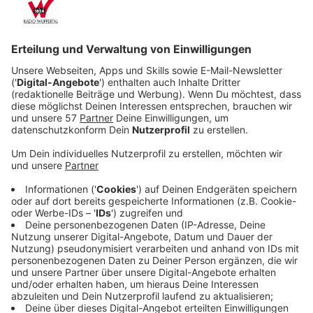
Veröffentlicht:
Montag, 21.07.2025 15:08
Anzeige
Schnäppchen-Angebot ist kleiner geworden
Anzeige
Das Schnäppchen Angebot ist deutlich kleiner als vor
einigen Jahren. Das liegt daran, dass die
Reiseveranstalter besser planen und dadurch weniger
Restplätze haben. Echte Last Minute-Schnäppchen
gibt es online meistens zwischen 14 Tagen und 72
Stunden vor Reiseantritt. Die Fahrt zum Reisebüro im
Flughafen kann man sich auch sparen, sagt Kathrin
Gotthold von "
Geldratgeber Finanztip
" im Interview mit
uns: "Oftmals bekommt man eine Pauschalreise