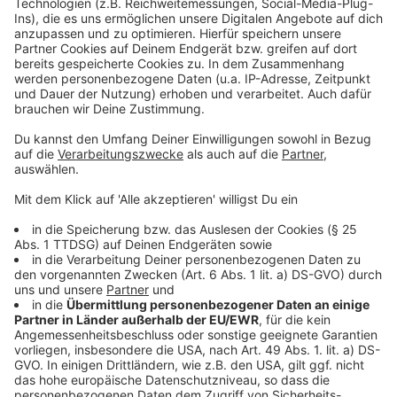
Besonders was die Ziele, und die Abflugdaten angeht.
In der Woche sind Flüge zum Beispiel oft günstiger als
am Wochenende. Und Flüge und Hotel sollte man
möglichst getrennt buchen, sagt Expertin Kathrin
Gotthold - und auch beim Flughafen sollte man flexibel
bleiben: "Beispielsweise: Mein Bundesland hat gerade
Ferien, vielleicht kann ich im Bundesland nebenan
abfliegen und hab entsprechend dann die Möglichkeit
dort einen günstigeren Flug zu bekommen.“
Beim Mietwagen sind oft Anbieter in Flughafennähe
günstiger als direkt im Terminal. Meistens dauert die
Fahrt da hin mit einem Shuttle der Firma nur wenige
Minuten- Und wichtig: Kindersitze und Versicherungen
vorher buchen - sonst wird es teuer.
Autor: Thorsten Ortmann
Anzeige