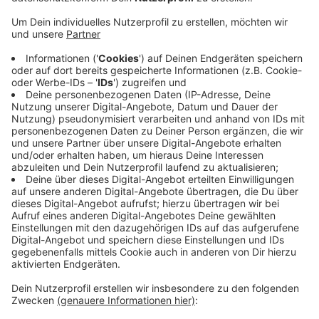
über ein Jahr bedeutet, dass alle Jahreszeiten
vorkommen. Das ist die Begründung der SPD.
Außerdem will sie, dass Beschwerden und
Anregungen immer kurzfristig besprochen und
gegebenenfalls auch umgesetzt werden. Parallel
zum Test soll es eine Bürgerbeteiligung geben.
Wenn die Friedrich-Ebert-Straße direkt vor dem
Laurentiusplatz zur Fußgängerzone wird, bedeutet
dass: Anwohner:innen dürfen mit dem Auto zu
ihren Einfahrten, vormittags ist auch
Lieferverkehr erlaubt und jederzeit können
Fahrräder durchfahren - allerdings nur vorsichtig.
Veröffentlicht:
Mittwoch, 25.08.2021 11:55
Anzeige