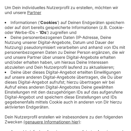
Samstag ist normalerweise der Wochentag mit
den meisten Fußgängern. Vor eineinhalb Wochen
gingen laut www.hystreet.com 3.400 Menschen in
der Spitzenstunde durch die Straße. Vergangenen
Samstag waren es dann nur noch 600. Das ist ein
Rückgang um über 80 Prozent. Und damit liegt
unsere Stadt offenbar genau im bundesweiten
Trend. Der Spiegel berichtet, dass in den
deutschen Innenstädten am vergangenen
Wochenede 70 bis 90 Prozent weniger Menschen
waren als am Wochenende davor.
Veröffentlicht:
Donnerstag, 26.03.2020 16:34
Anzeige