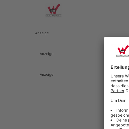
Anzeige
Anzeige
Anzeige