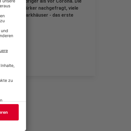
eutlich niedriger als vor Corona. Die
ar etwas stärker nachgefragt, viele
 120 Jahren Parkhäuser - das erste