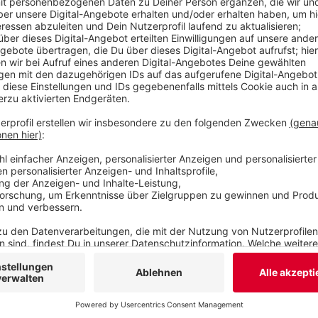
überwunden, aber die Auslastung ist immer noch d
Fahrradabstellplätze in dem Parkhaus werden zw
sind aber immer noch frei. Weltweit gibt es seit
wurde im Mai 1901 in London eröffnet.
Veröffentlicht:
Donnerstag, 06.05.2021 06:16
Anzeige