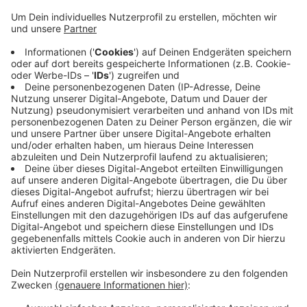
können. Gespräche zwischen Naturschützern,
Stadt sowie Enduro-Fahrerinnen und -Fahrern
haben jetzt zwei potenzielle legale Strecken bzw.
Korridore mit mehreren Abfahrten ergeben. Sie
würden keine Biotope berühren und keine
Wanderwege kreuzen, seien aber attraktiv für den
Sport, heißt es. Sie liegen im Vohwinkeler
Stadtwald und im Kaltenbachtal bei Cronenberg.
Die Vorschläge sollen jetzt näher geprüft werden.
Mehr Infos
Veröffentlicht:
Dienstag, 26.11.2024 12:34
Anzeige