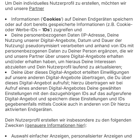
dauern, sagt Slawig. Die Stadt arbeite zurzeit die
Listen der Schulen ab. Slawig betont außerdem,
dass für diese Sonder-Impfaktion nur Lehrkräfte
und Personal von weiterführenden Schulen
gemeint sind, keine anderen. Schwimm-
Musikschulen - oder gar Yoga-Lehrer:innen
bekommen zunächst keine Impfung.
Veröffentlicht:
Freitag, 14.05.2021 15:10
Anzeige
Anzeige