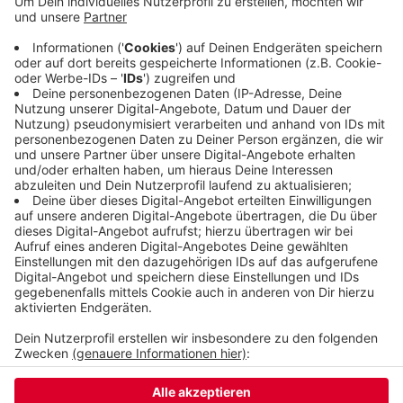
zurückgelegt worden, sagt Anika Reinshagen von
Lime. Vom Unternehmen heißt es aber auch, es
gebe kaum noch Beschwerden über falsch
abgestellte Roller. In Wuppertal müssen immer
zwei Meter auf dem Bürgersteig freibleiben. Wer
etwas melden möchte, kann das
online
machen.
Veröffentlicht:
Montag, 29.01.2024 06:20
Anzeige
Anzeige
Anzeige