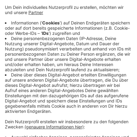
erneuert. Ab Mitte August beginnen außerdem die
Arbeiten am Schwebebahngerüst. Weil die Räder
hier die Schienen teilweise beschädigt haben,
müssen einzelne Schienensegmente ausgetauscht
und andere abgeschliffen werden. Am Wichtigsten
sei es jedoch, herauszufinden, warum die Räder so
schnell verschleißen und wie das in Zukunft
verhindert werden kann. Eine Option sei, wieder auf
das Radreifensystem der alten Schwebebahnen zu
wechseln.
Veröffentlicht:
Dienstag, 11.08.2020 06:17
Anzeige