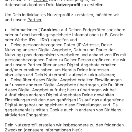
bisher nur geduldeten Migrantinnen und Migranten
ein dauerhaftes Bleiberecht in Deutschland
garantieren. Wer seit fünf Jahren in Wuppertal
lebt, bekommt das Chancen-Aufenthaltsrecht,
innerhalb eines Jahres haben die Menschen die
Chance, sich wenn nötig noch weiter zu
integrieren - vor allem Deutsch zu lernen - und
dann dauerhaft hierzubleiben. Man schaffe so eine
Perspektive für viele Geduldete. Die Wirtschaft
dränge seit langem auf so etwas, um dem
Personal- und Fachkräftemangel zu begegnen,
meint Liebert. Als nächste müssten
Arbeitsverbote abgeschafft und ein besseres
Einwanderungsgesetz erarbeitet werden, sagt die
Wuppertaler Grünenpolitikerin. Das Chancen-
Aufenthaltsrecht muss noch durch den Bundestag.
Veröffentlicht:
Mittwoch, 06.07.2022 18:21