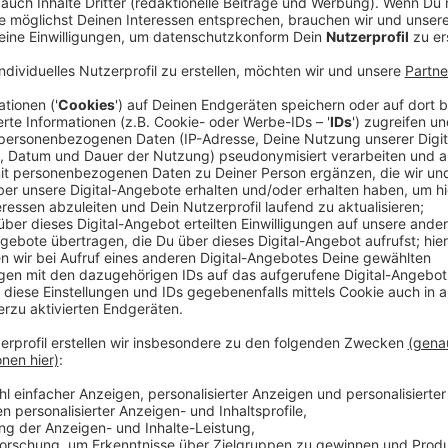
Anzeige
Du stehst in der Küche, kochst ganz selbstverständli
jemand entsetzt an:
„Moment mal. Du wäschst den Reis vorher nicht?“
Tja. Sollte man aber. Viele Reissorten können mit Sc
Waschen wird zumindest ein Teil davon entfernt. Wie
Und wenn wir schon bei Küchenwissen sind: Erdbeeren
harten Wasserstrahl abspülen. Die Früchte sind empf
Besser ist ein kaltes Wasserbad. Wichtig dabei: Den
die Erdbeere Wasser und verliert Geschmack.
Es sind genau diese kleinen Dinge, die man jahrelang
irgendwie immer funktioniert hat. Oder weil man es ni
Zum Beispiel die Schublade unter dem Backofen. Viel
Backformen oder Pfannen. Dabei ist sie bei einigen 