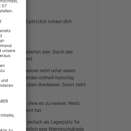
ch Reis – und plötzlich schaut dich
hadstoffen belastet sein. Durch das
der was gelernt.
 solltet ihr besser nicht unter einem
indlich und werden schnell matschig.
 grünen Kelch oben dranlassen. Sonst zieht
 falsch macht, ohne es zu merken. Weil’s
e anders gelernt hat.
e nutzen sie einfach als Lagerplatz für
Modellen eigentlich eine Wärmeschublade.