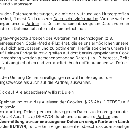
Perfekt, um Teller vorzuwärmen oder Essen warmzuh
Oder das Loch in der Mitte der Nudelkelle. Nein, das
da. Damit könnt ihr auch ungefähr eine Portion Spag
Kleine Tricks, die plötzlich alles sinnvoller mache
Anzeige
Laura Potting
Folge 1: Erdbeeren richtig waschen und so
Anzeige