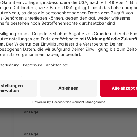
Laura Potting
Folge 2: Reis muss man waschen?
Anzeige
Und jetzt seid ihr dran
Anzeige
Welche Alltagsfehler fallen euch immer wieder auf?
überrascht oder euch das Leben leichter gemacht? Er
Anzeige
Anzeige