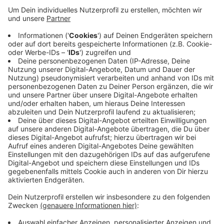
Heckinghausen zu kaufen, um dort eine neue
Gesamtschule zu bauen. Nach Ansicht der Linken
sollte jetzt aber auch schon die nächste neue
Gesamtschule geplant werden - also die dann
achte in Wuppertal. Denn diese Schulform biete
besser als die anderen gerechte Bildungschancen.
Über 70 Prozent der Schüler:innen, die an einer
Gesamtschule das Abitur machen, hätten in der
vierten Klasse keine Gymnasialempfehlung gehabt.
Veröffentlicht:
Donnerstag, 01.04.2021 15:12
Anzeige