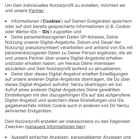
Wohnungsbau. Sie spricht von Flächen in der
Stadt, auf der man bis zu 11.000 neue Wohnungen
schaffen könnte. Man könne Baulücken nutzen,
Gebäude aufstocken oder leerstehende Gebäude
aufkommen, sagt der linke Stadtverordnete
Bernhard Sander. Die Stadt könne auch selbst als
Bauherr tätig werden. Die Linke fordert für den
sozialen Wohnungsbau ein Sondervermögen des
Bundes, auf das die Städte zugreifen können.
Veröffentlicht:
Dienstag, 01.08.2023 17:48
Anzeige
Anzeige