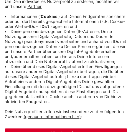
möglich bauen und bemüht sich nicht wirklich um
einen neuen Standort für die Autonome Szene. Der
Stadtrat wird am 06. März einen sogenannten
Zielbeschluss über den Bau der Moschee fällen -
SPD und CDU haben schon angekündigt, dafür zu
stimmen.
Veröffentlicht:
Donnerstag, 02.03.2023 13:21
Anzeige
Anzeige