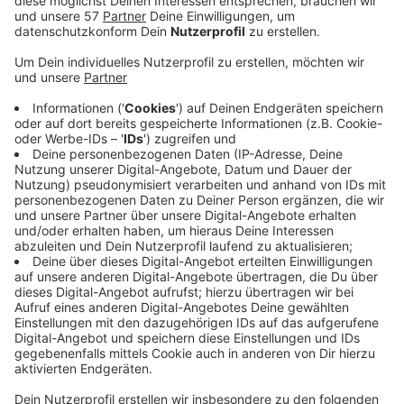
Auf der A1 und der A46 kam es am
Samstagnachmittag (30.11.24) zu mehreren
Unfällen wegen eines LKW-Fahrers. Wie die Polizei
mitteilte, wurde der LKW gegen 16.25 Uhr im
Bereich Neuss auf der A46 gemeldet. Der Fahrer
reagierte nicht auf die Anhaltezeichen der
Beamten, fuhr zu schnell und in Schlangenlinien.
Erst auf der A1 zwischen Volmarstein und Hagen
kam der Lkw zum Stehen. Die Polizei nahm den 30-
jährigen Mann aus Polen fest, der möglicherweise
betrunken war und unter Drogen stand. Mehr als
50 Autos waren in die Unfälle verwickelt. Acht
Menschen wurden schwer verletzt, einer davon
lebensgefährlich. Außerdem gab es 18
Leichtverletzte. Die betroffenen
Streckenabschnitte wurden zwischenzeitlich für
längere Zeit gesperrt. Die A1 zwischen Hagen-
West und Volmarstein bleibt voraussichtlich bis
zum Mittag in beiden Richtungen gesperrt.