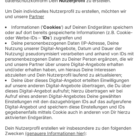
gesperrt. Die LKW-Fahrverbote dort und an der
Briller Straße gehören zu einem
außergerichtlichen Vergleich für bessere Luft in
Wuppertal. Kontrolliert wird mit speziellen Blitzern,
die auch Fotos von sehr hohen und breiten
Fahrzeugen machen. Deshalb fahren viele LKW
durch das Wohngebiet am Rott statt über die
Carnaper Straße - und das auch schon sehr früh
morgens. Einige Anwohnerinnen und Anwohnern
werden dadurch geweckt. Aber die Stadt
Wuppertal teilt mit, dass sie keine andere Strecke
ausschildern will. Das finde sich von selbst, heißt
es.
Veröffentlicht:
Montag, 14.08.2023 08:16
Anzeige