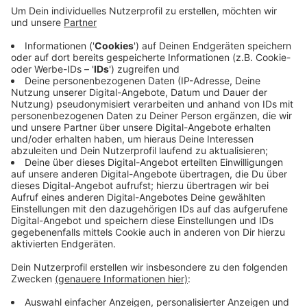
auch nicht zurück. Stattdessen schlägt die
Verwaltung vor, einen Monat länger als bisher
angeboten auf die Gebühren zu verzichten, sagt
Kämmerer Johannes Slawig. Drei Monate auf die
Beiträge zu verzichten, kostet die Stadt
insgesamt drei Millionen Euro. Das Land hat
zugesagt, immerhin eine Million davon zu
übernehmen. Der Stadtrat soll am Montag über die
Pläne abstimmen.
Veröffentlicht:
Freitag, 07.05.2021 06:27
Anzeige
Anzeige