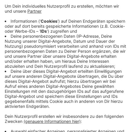
für kleine Kinder, heißt es. Die Lolli-Tests sind
PCR-Tests, das heißt, sie liefern ein
zuverlässigeres Ergebnis als Schnelltests, aber
die Auswertung dauert länger. Kurz vor der
Entscheidung hatte der Krisenstab noch gegen
Lolli-Tests argumentiert, weil es zu lange dauere,
bis die Ergebnisse vorliegen - von bis zu drei Tagen
war die Rede. Hintergrund für die regelmäßigen
Tests ist die steigende Infektionszahl in den
Wuppertaler Kitas.
Veröffentlicht:
Donnerstag, 01.04.2021 06:46
Anzeige