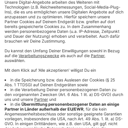
Mehr Informationen
Für Victor ist Simon ein Vorbild. Der hat sein Coming
out schon hinter sich. Doch Victor ist sich nicht sicher:
Akzeptieren
Steht er nun auf Mädchen, auf Jungs oder sogar beide
powered by
Usercentrics Consent
Geschlechter?
Management Platform
Anzeige
©
Copyright: Hulu / Disney+
Und plötzlich hat Victor eine Freundin. Das ist gut für
sein Ansehen an der Highschool und bringt die
Gerüchte zum verstummen. Aber in Victor brodelt es...
Anzeige
©
Copyright: Hulu / Disney+