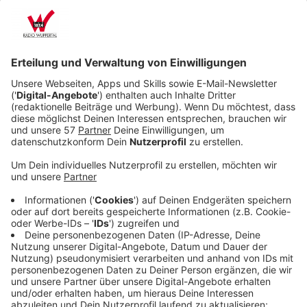
einer wegweisenden Entscheidung.
Veröffentlicht:
Sonntag, 21.02.2021 19:55
Anzeige
Denn der Neuanfang stellt für ihn auch die Chance dar,
sich als schwul zu outen. Als Inspiration und
Motivation dient ihm dabei der ehemalige Schüler
Simon Spier (Nick Robinson). Mit regelmäßigen
Textnachrichten spricht er Victor Mut zu, doch der
kann sich nicht entscheiden. Will er sich den Kids an
der Highschool anpassen oder steht er zu sich selbst?
Der gutaussehende Victor bleibt allerdings nicht lang
allein. Ehe er sich versieht, steckt er mitten in einer
Beziehung mit einem Mädchen. Für seinen Status an
der Highschool ist das gut, aber die Probleme werden
größer…