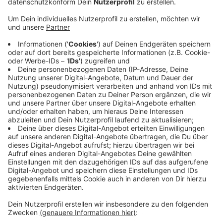
Seitenstraßen. Die Haushalte werden auch mit
Aushängen informiert. Die WSW stellen
Trinkwasserbehälter auf, an denen sich die
Menschen bedienen können.
Der Absperrbereich erstreckt sich von der
Luisenstraße (Deweerthscher Garten) und
Sophienstraße bis zur Kleinen Klotzbahn und zum
Willy-Brandt-Platz. Ebenfalls betroffen sind die
Häuser Briller Straße 2, Friedrich-Ebert-Straße 20
und 38, Am Kasinogarten 1, 3, 5, 9 und 10,
Obergrünewalder Straße 2 bis 19 und
Genügsamkeitsstraße 5.
Veröffentlicht:
Montag, 06.05.2024 13:44
Anzeige