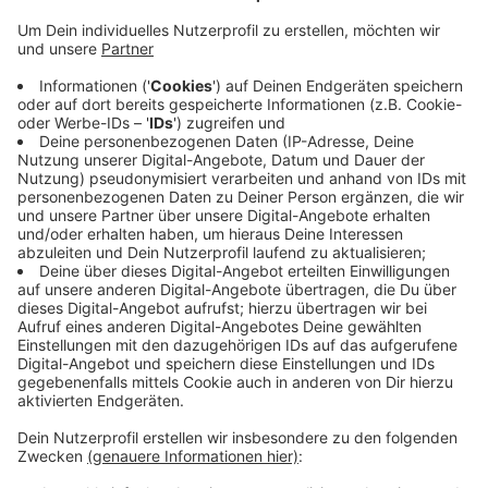
gesprochen. Heute nun sagt Krisenstabsleiter
Johannes Slawig, Beschäftigte der WSW würden
die Einhaltung der Maskenpflicht genauso
kontrollieren wie ein externer Dienstleister, das
Ordnungsamt und die Wupper Scouts. In Bussen,
Bahnen und Schwebebahnen muss eine FFP2-
Maske getragen werden. Die Busfahrerinnen und
Busfahrer müssen die Maskenpflicht nicht
kontrollieren.
Veröffentlicht:
Donnerstag, 29.04.2021 16:20
Anzeige