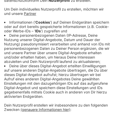
Maskenpflicht nicht eingehalten wird. Im Rathaus,
auf den Ämtern oder in anderen städtischen
Gebäuden gab es bisher keine Probleme, sagt die
Stadt. Manchmal komme es vor, dass Menschen
die Maske beim Betreten des Gebäudes zunächst
vergessen. Sie werden dann am Empfang darauf
hingewiesen. Auch in den Wuppertaler Geschäften
wird die Maskenpflicht ohne größere Probleme
eingehalten, sagt Handelsverband-
Geschäftsführer Ralf Engel. Allerdings merken
einige Modegeschäfte, dass die Kunden mit Maske
keine große Lust haben Kleidung anzuprobieren
oder sich im Spiegel zu betrachten.
Veröffentlicht:
Freitag, 29.05.2020 05:49
Anzeige