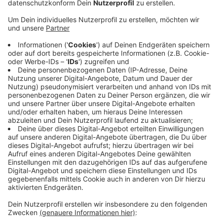
die neuen Besitzer. Die haben am Freitag dort alle
Büromöbel, Maschinen und Knöpfe, die noch in der
Fabrik lagerten, verschenkt. Über 1000 Menschen
seien da gewesen, schreiben sie jetzt in einer
Pressemitteilung. Ein Sicherheitsdienst musste
einschreiten. Die Polizei und das Ordnungsamt
brachen die Veranstaltung verfrüht ab. Die
Renaissance AG hat die Fabrik gekauft. Sie will in
der alten Knopffabrik Loft-Wohnungen bauen.
Eigentlich sollte die Verschenk-Aktion nächsten
Freitag wiederholt werden - das wurde jetzt
abgesagt. Das Quartier und das Gründstück seien
nicht auf so einen Massenansturm ausgelegt, so
die Firma.
Veröffentlicht:
Sonntag, 19.11.2023 12:09
Anzeige