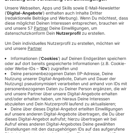
Matt Simons hat was neues geschrieben, über eine
persönliche Sache, die aber auch viele betreffen wird.
Es geht um seine Panikattacken, die er vor allem in
jüngeren Jahren sehr oft hatte, und um sein Motto,
was er dabei immer anwendet. Die Abende waren
schlimm mit den Panikattacken, dann ist er
eingeschlafen und am nächsten Tag ging es ihm
besser. Also hat er sich immer wieder gesagt, "du wirst
dich morgen besser fühlen". Deshalb heißt der Song
"Better Tomorrow". Matt Simons wollte für den Song
unbedingt den "großen schwedischen Pop-Sound". Da
hatte er anscheinend eine klare Vorstellung, was das
genau ist. Er wollte bewusst einen fröhlichen Klang
haben für dieses ernste Thema, weil er sich damit
auch herausfordern wollte. Es sei viel schwieriger,
einen optimistischen Happy-Song zu schreiben als
einen traurigen.