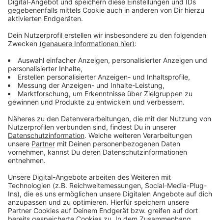
Anzeige
Wir benötigen Ihre
Zustimmung, um den YouTube
Video-Service zu laden!
Wir verwenden einen Service eines
Drittanbieters, um Videoinhalte
einzubetten. Dieser Service kann
Daten zu Ihren Aktivitäten
sammeln. Bitte lesen Sie die
Details durch und stimmen Sie der
Nutzung des Service zu, um dieses
Video anzusehen.
Mehr Informationen
Matt Simons - Better Tomorrow (Official Video)