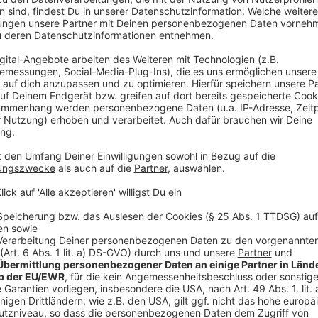
laden!
Wir verwenden einen S
Drittanbieters, um V
einzubetten. Dieser Servi
Ihren Aktivitäten sammeln.
die Details durch und s
Nutzung des Service zu, 
anzusehen
Mehr Informati
Kurz darauf beginnt für Paula ein Albtraum aus Dro
Akzeptieren
Angst. Während ihr Leben zunehmend außer Kontrolle g
powered by
Usercentrics Co
gefährliche Verschwörung hineingezogen, bei der si
Platform
Anzeige
©
Copyright: Apple TV+
Paula datet Trevor...und das ist keine gute Idee.