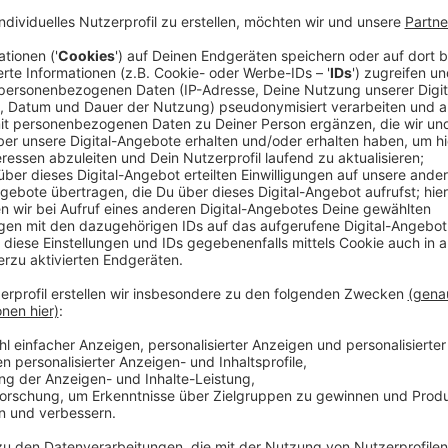
Veröffentlicht:
Montag, 08.06.2026 21:45
Anzeige
Doch eines Tages wird Paula während eines Videoch
Verbrechens: Trevor wird offenbar in seiner Wohnung 
Polizei einschaltet, reagiert Detective Sofia Gonza
zunächst einen perfiden Betrugsversuch.
Streaming-Dienst: Apple TV+
Anzeige
Wir benötigen Ihre Z
den YouTube Video