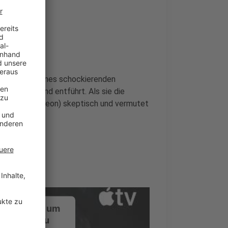
ats Zeugin eines schockierenden
überfallen und entführt. Als sie die
lez (Dolly De Leon) skeptisch und vermutet
ustimmung, um
-Service zu