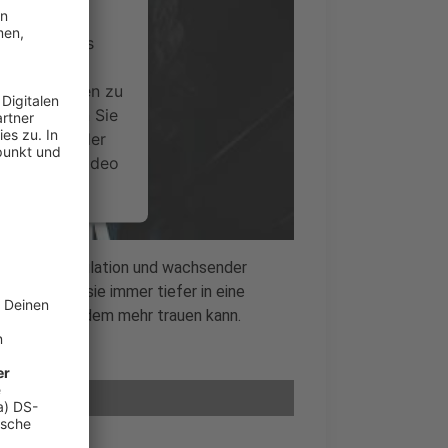
ervice eines
ideoinhalte
ce kann Daten zu
 Bitte lesen Sie
timmen Sie der
um dieses Video
.
onen
hungen, Manipulation und wachsender
erät, wird sie immer tiefer in eine
nsent Management
e bald niemandem mehr trauen kann.