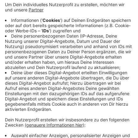
Bergische Städtedreieck geworben. Die
teilnehmenden Ärztinnen und Ärzte bekommen
zum Beispiel Infos über Fördermöglichkeiten, wenn
sie sich hier niederlassen. Und sie können direkt
mit Ärztinnen und Ärzten
sprechen
, die für ihre
Haus- oder Fachpraxen Angestellte oder eine
Nachfolgelösung suchen. (Anmeldeschluss ist der
18. August.
Die Anmeldung läuft online
)
Veröffentlicht:
Mittwoch, 02.08.2023 09:47
Anzeige
Anzeige