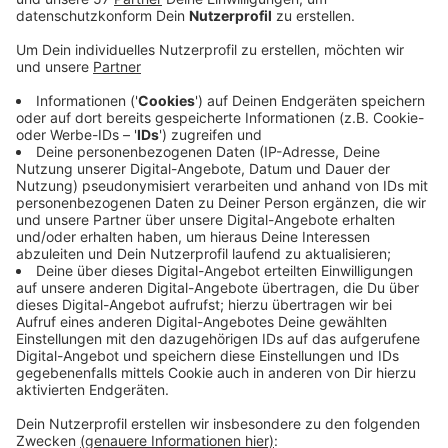
sind das 182 Menschen mehr - oder 0,9 Prozent.
Schaut man auf den September des Vorjahres sind
es sogar 19,4 Prozent mehr arbeitslose Menschen
in unserer Stadt. Das macht eine aktuelle
Arbeitslosenquote von 9,4 Prozent. Rund 3.876
Menschen, die ihren Job verloren haben stehen
3.726 gegenüber, die einen neuen begonnen haben.
Im Vergleich zum Vorjahr sieht es bei den offenen
Stellen auch nicht gut aus, rund 8 Prozent weniger
offene Stellen sind der Agentur für Arbeit
gemeldet worden. Es gibt zudem mehr
Langzeitarbeitslose, auch die
Jugendarbeitslosigkeit ist gestiegen.
Üblicherweise sinken die Zahlen im September, da
die Urlaubszeit zu Ende ist und viele junge
Menschen eine Ausbildung beginnen.
Veröffentlicht:
Dienstag, 30.09.2025 10:15