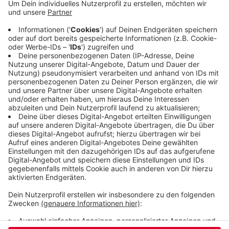
sieben Prozent mehr als vor einem Jahr. Von dem
Anstieg sind überdurchschnittlich viele junge
Menschen unter 20 betroffen. Das liegt laut
Arbeitsagentur an vielen Jugendlichen, die sich
arbeitslos gemeldet haben, weil sie zum Beispiel
auf den Beginn einer Ausbildung, eines Studiums
oder Bundesfreiwilligendienstes warten.
Veröffentlicht:
Donnerstag, 31.08.2023 10:57
Anzeige
Anzeige